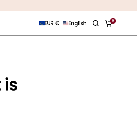
0
EUR €
English
 is