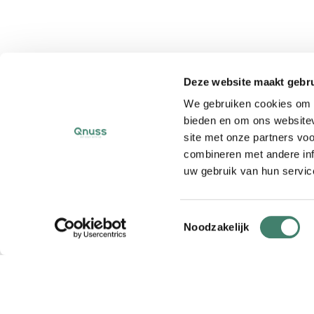
Deze website maakt gebru
We gebruiken cookies om c
bieden en om ons websitev
site met onze partners vo
combineren met andere inf
uw gebruik van hun servic
T
Noodzakelijk
o
e
s
t
e